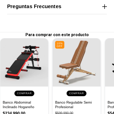
¿QUÉ INCLUYE TU COMPRA?
•
Agarre:
metálico texturizado antideslizante
Preguntas Frecuentes
•
Formato de venta:
unidad
• 1 Mancuerna Engomada Fibra Fitness de 15 kg
•
¿El agarre es antideslizante?
MEDIDAS
ENVÍO Y ARMADO
Sí, tiene grip metálico texturizado para entrenar con
• Envíos dentro de las 24 h a CABA y GBA mediante envío
seguridad incluso con manos sudadas.
personalizado
Para comprar con este producto
•
¿El recubrimiento de goma protege los pisos?
• Envíos a todo el país con Andreani, Buspack y Cruz del Sur
Sí, amortigua impactos y reduce ruido.
10
%
• Retiro sin cargo por nuestro local en Flores, CABA
OFF
• No requiere armado
•
¿Es apta para uso profesional?
• Envíos turbo para compras entre las 10 y 15 hs, hasta 10
Sí, está diseñada para gimnasios, estudios y rutinas con
km
cargas elevadas.
GARANTÍA Y SOPORTE
•
¿Se vende por unidad?
Sí, el precio corresponde a una unidad.
Garantía oficial
FIBRA FITNESS 1 mes
.
Soporte técnico y atención personalizada por WhatsApp o
•
¿Es adecuada para rutinas avanzadas?
correo.
Sí, 15 kg es ideal para progresión, fuerza y ejercicios
COMPRAR
COMPRAR
Repuestos y soporte oficial en Argentina.
exigentes.
Banco Abdominal
Banco Regulable Semi
Ban
MANTENIMIENTO Y CUIDADOS
•
¿Sirve para departamentos o espacios reducidos?
Inclinado Hogareño
Profesional
Pro
Sí, el recubrimiento engomado la hace silenciosa y apta para
• Limpiar con paño seco o ligeramente húmedo
$234.990,00
$599.990,00
$54