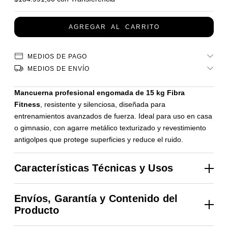
MEDIOS DE PAGO
MEDIOS DE ENVÍO
Mancuerna profesional engomada de 15 kg Fibra
Fitness
, resistente y silenciosa, diseñada para
entrenamientos avanzados de fuerza. Ideal para uso en casa
o gimnasio, con agarre metálico texturizado y revestimiento
antigolpes que protege superficies y reduce el ruido.
Características Técnicas y Usos
•
Peso:
15 kg (calibrado profesional)
Envíos, Garantía y Contenido del
•
Formato:
mancuerna fija, redonda
Producto
•
Núcleo:
hierro macizo
•
Revestimiento:
goma de alto impacto