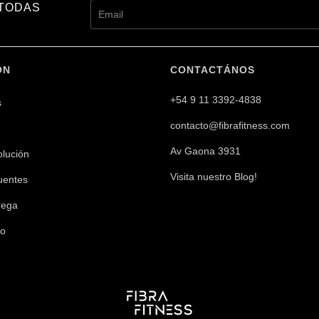
 TODAS
ÓN
CONTACTÁNOS
+54 9 11 3392-4838
s
contacto@fibrafitness.com
Av Gaona 3931
olución
Visita nuestro Blog!
uentes
rega
go