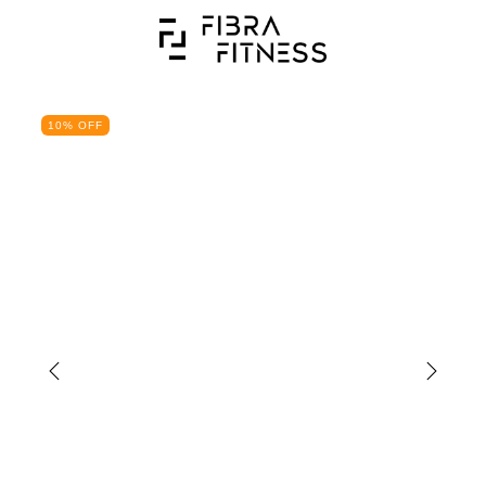
10
%
OFF